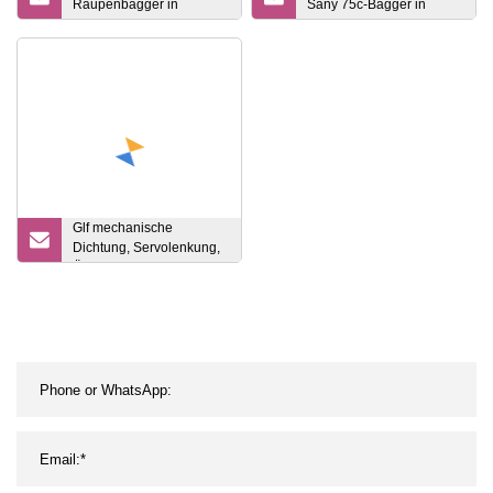
Raupenbagger in
Sany 75c-Bagger in
ausgezeichnetem
gutem Zustand und zu
Betriebszustand mit hoher
einem angemessenen
Effizienz und
Preis zu verkaufen
angemessenem Preis zu
verkaufen.
Glf mechanische
Dichtung, Servolenkung,
Öldichtung,
Reparatursatz, Hyundai-
Bagger, hydraulischer
Arm, Ausleger, Eimer,
Zylinder und
Dichtungssatz