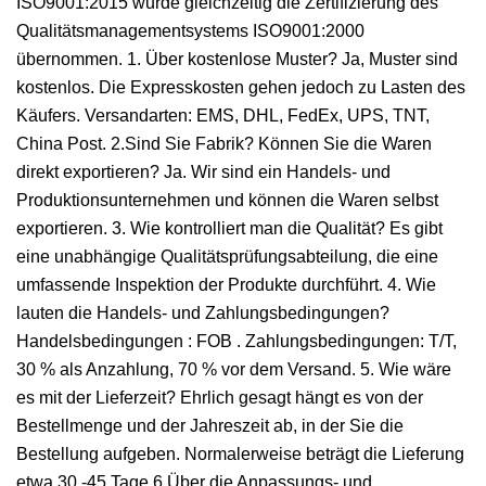
ISO9001:2015 wurde gleichzeitig die Zertifizierung des
Qualitätsmanagementsystems ISO9001:2000
übernommen. 1. Über kostenlose Muster? Ja, Muster sind
kostenlos. Die Expresskosten gehen jedoch zu Lasten des
Käufers. Versandarten: EMS, DHL, FedEx, UPS, TNT,
China Post. 2.Sind Sie Fabrik? Können Sie die Waren
direkt exportieren? Ja. Wir sind ein Handels- und
Produktionsunternehmen und können die Waren selbst
exportieren. 3. Wie kontrolliert man die Qualität? Es gibt
eine unabhängige Qualitätsprüfungsabteilung, die eine
umfassende Inspektion der Produkte durchführt. 4. Wie
lauten die Handels- und Zahlungsbedingungen?
Handelsbedingungen : FOB . Zahlungsbedingungen: T/T,
30 % als Anzahlung, 70 % vor dem Versand. 5. Wie wäre
es mit der Lieferzeit? Ehrlich gesagt hängt es von der
Bestellmenge und der Jahreszeit ab, in der Sie die
Bestellung aufgeben. Normalerweise beträgt die Lieferung
etwa 30 -45 Tage.6.Über die Anpassungs- und