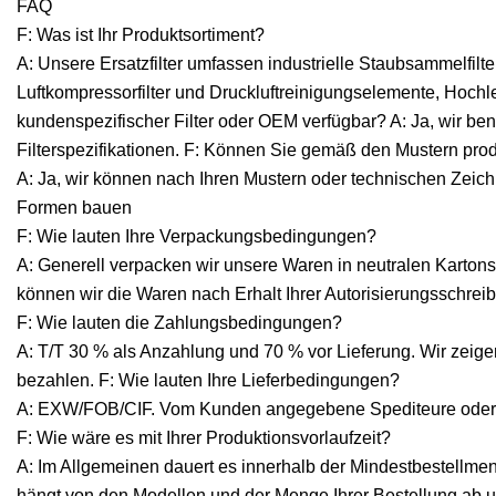
FAQ
F: Was ist Ihr Produktsortiment?
A: Unsere Ersatzfilter umfassen industrielle Staubsammelfil
Luftkompressorfilter und Druckluftreinigungselemente, Hochlei
kundenspezifischer Filter oder OEM verfügbar? A: Ja, wir be
Filterspezifikationen. F: Können Sie gemäß den Mustern pro
A: Ja, wir können nach Ihren Mustern oder technischen Zei
Formen bauen
F: Wie lauten Ihre Verpackungsbedingungen?
A: Generell verpacken wir unsere Waren in neutralen Kartons
können wir die Waren nach Erhalt Ihrer Autorisierungsschrei
F: Wie lauten die Zahlungsbedingungen?
A: T/T 30 % als Anzahlung und 70 % vor Lieferung. Wir zeige
bezahlen. F: Wie lauten Ihre Lieferbedingungen?
A: EXW/FOB/CIF. Vom Kunden angegebene Spediteure oder
F: Wie wäre es mit Ihrer Produktionsvorlaufzeit?
A: Im Allgemeinen dauert es innerhalb der Mindestbestellme
hängt von den Modellen und der Menge Ihrer Bestellung ab u