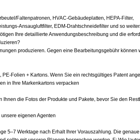
terbeutel/Faltenpatronen, HVAC-Gebäudeplatten, HEPA-Filter,
stungs-Ansaugluftfilter, EDM-Drahtschneidefilter und so weiter. 
nötigen Ihre detaillierte Anwendungsbeschreibung und die erfor
duzieren?
chnungen produzieren. Gegen eine Bearbeitungsgebühr können 
, PE-Folien + Kartons. Wenn Sie ein rechtsgültiges Patent ang
ben in Ihre Markenkartons verpacken
n Ihnen die Fotos der Produkte und Pakete, bevor Sie den Rest
 unsere eigenen Agenten
nge 5–7 Werktage nach Erhalt Ihrer Vorauszahlung. Die genaue 
nd sollte mit unseren Planern besprochen werden. F: Wie laute