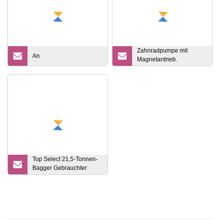
Zahnradpumpe mit
An
Magnetantrieb.
Zahnradpumpe mit
Magnetantrieb
Top Select 21,5-Tonnen-
Bagger Gebrauchter
Sany-Bagger Sy215c
215c